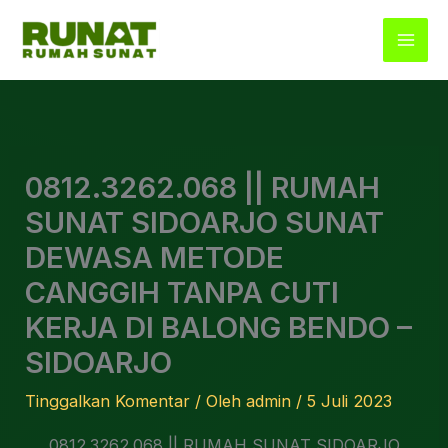
Lewati
ke
konten
0812.3262.068 || RUMAH
SUNAT SIDOARJO SUNAT
DEWASA METODE
CANGGIH TANPA CUTI
KERJA DI BALONG BENDO –
SIDOARJO
Tinggalkan Komentar
/ Oleh
admin
/
5 Juli 2023
0812.3262.068 || RUMAH SUNAT SIDOARJO