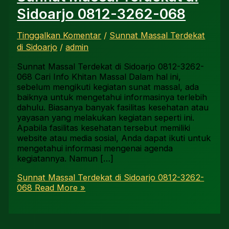
Sidoarjo 0812-3262-068
Tinggalkan Komentar
/
Sunnat Massal Terdekat
di Sidoarjo
/
admin
Sunnat Massal Terdekat di Sidoarjo 0812-3262-
068 Cari Info Khitan Massal Dalam hal ini,
sebelum mengikuti kegiatan sunat massal, ada
baiknya untuk mengetahui informasinya terlebih
dahulu. Biasanya banyak fasilitas kesehatan atau
yayasan yang melakukan kegiatan seperti ini.
Apabila fasilitas kesehatan tersebut memiliki
website atau media sosial, Anda dapat ikuti untuk
mengetahui informasi mengenai agenda
kegiatannya. Namun […]
Sunnat Massal Terdekat di Sidoarjo 0812-3262-
068
Read More »