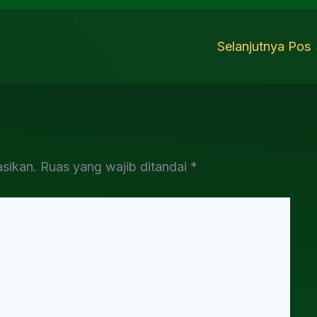
Selanjutnya Pos
asikan.
Ruas yang wajib ditandai
*