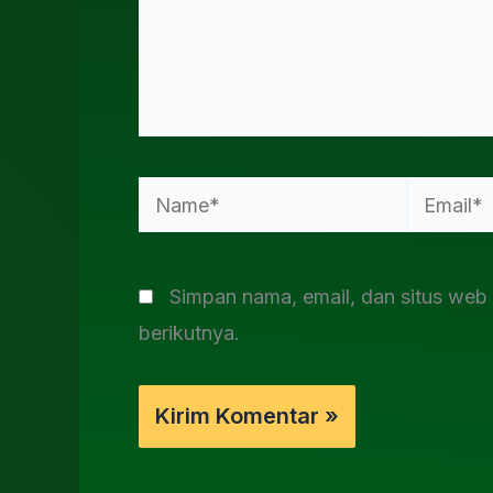
Name*
Email*
Simpan nama, email, dan situs web
berikutnya.