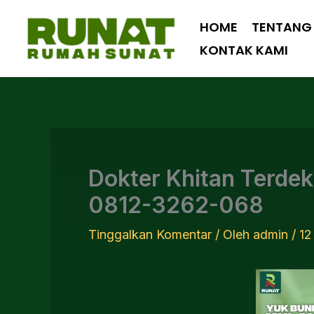
Lewati
HOME
TENTANG
ke
KONTAK KAMI
konten
Dokter Khitan Terde
0812-3262-068
Tinggalkan Komentar
/ Oleh
admin
/
12