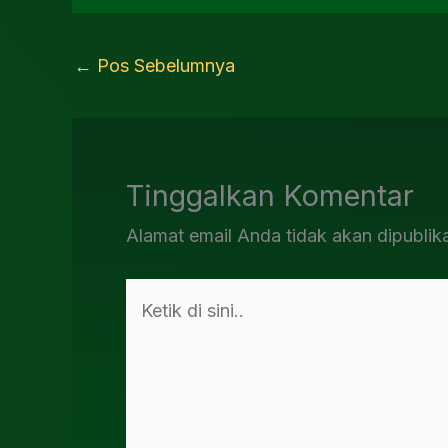
←
Pos Sebelumnya
Tinggalkan Komentar
Alamat email Anda tidak akan dipublik
Ketik
di
sini..