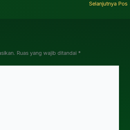
Selanjutnya Pos
asikan.
Ruas yang wajib ditandai
*