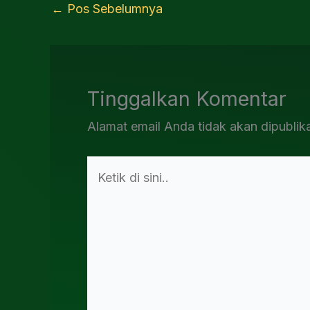
←
Pos Sebelumnya
Tinggalkan Komentar
Alamat email Anda tidak akan dipublik
Ketik
di
sini..