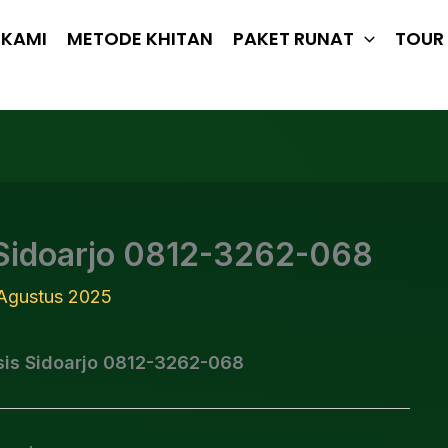
 KAMI
METODE KHITAN
PAKET RUNAT
TOUR 
s Sidoarjo 0812-3262-068
Agustus 2025
osis Sidoarjo 0812-3262-068