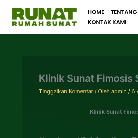
Lewati
HOME
TENTANG
ke
KONTAK KAMI
konten
Klinik Sunat Fimosi
Tinggalkan Komentar
/ Oleh
admin
/
6 
Klinik Sunat Fim