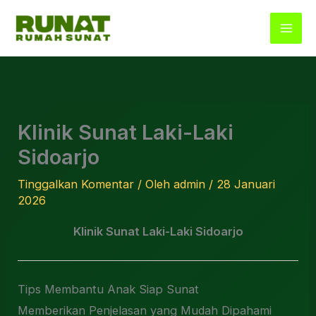
Lewati
ke
konten
Klinik Sunat Laki-Laki
Sidoarjo
Tinggalkan Komentar
/ Oleh
admin
/
28 Januari
2026
Klinik Sunat Laki-Laki Sidoarjo
Tips Membantu Anak Siap Sunat
Memberikan Penjelasan yang Mudah Dipahami