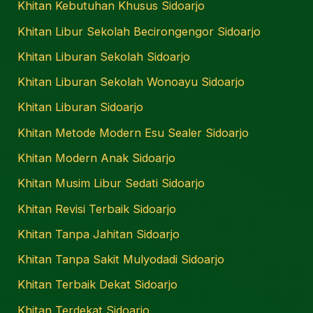
Khitan Kebutuhan Khusus Sidoarjo
Khitan Libur Sekolah Becirongengor Sidoarjo
Khitan Liburan Sekolah Sidoarjo
Khitan Liburan Sekolah Wonoayu Sidoarjo
Khitan Liburan Sidoarjo
Khitan Metode Modern Esu Sealer Sidoarjo
Khitan Modern Anak Sidoarjo
Khitan Musim Libur Sedati Sidoarjo
Khitan Revisi Terbaik Sidoarjo
Khitan Tanpa Jahitan Sidoarjo
Khitan Tanpa Sakit Mulyodadi Sidoarjo
Khitan Terbaik Dekat Sidoarjo
Khitan Terdekat Sidoarjo