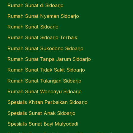
Rumah Sunat di Sidoarjo
Rumah Sunat Nyaman Sidoarjo
Rumah Sunat Sidoarjo
Rumah Sunat Sidoarjo Terbaik
Rumah Sunat Sukodono Sidoarjo
Rumah Sunat Tanpa Jarum Sidoarjo
Rumah Sunat Tidak Sakit Sidoarjo
Rumah Sunat Tulangan Sidoarjo
Rumah Sunat Wonoayu Sidoarjo
Spesialis Khitan Perbaikan Sidoarjo
Spesialis Sunat Anak Sidoarjo
Spesialis Sunat Bayi Mulyodadi