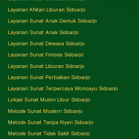
Layanan Khitan Liburan Sidoarjo
Layanan Sunat Anak Gemuk Sidoarjo
Layanan Sunat Anak Sidoarjo
Layanan Sunat Dewasa Sidoarjo
Layanan Sunat Fimosis Sidoarjo
Layanan Sunat Liburan Sidoarjo
Layanan Sunat Perbaikan Sidoarjo
Layanan Sunat Terpercaya Wonoayu Sidoarjo
Lokasi Sunat Musim Libur Sidoarjo
Metode Sunat Modern Sidoarjo
Metode Sunat Tanpa Nyeri Sidoarjo
Metode Sunat Tidak Sakit Sidoarjo