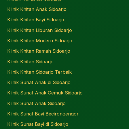
Klinik Khitan Anak Sidoarjo
Klinik Khitan Bayi Sidoarjo
Klinik Khitan Liburan Sidoarjo
Klinik Khitan Modern Sidoarjo
Klinik Khitan Ramah Sidoarjo
Klinik Khitan Sidoarjo
Klinik Khitan Sidoarjo Terbaik
Klinik Sunat Anak di Sidoarjo
Klinik Sunat Anak Gemuk Sidoarjo
Klinik Sunat Anak Sidoarjo
Klinik Sunat Bayi Becirongengor
Klinik Sunat Bayi di Sidoarjo