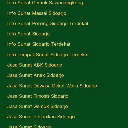
Info Sunat Gemuk Sawocangkring
Info Sunat Massal Sidoarjo
Info Sunat Porong Sidoarjo Terdekat
Info Sunat Sidoarjo
Info Sunat Sidoarjo Terdekat
Info Tempat Sunat Sidoarjo Terdekat
Jasa Sunat ABK Sidoarjo
Jasa Sunat Anak Sidoarjo
Jasa Sunat Dewasa Dekat Waru Sidoarjo
Jasa Sunat Fimosis Sidoarjo
Jasa Sunat Gemuk Sidoarjo
Jasa Sunat Perbaikan Sidoarjo
Jasa Sunat Sidoarjo