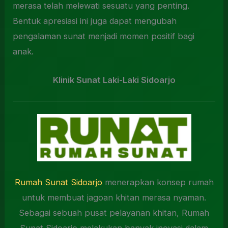
merasa telah melewati sesuatu yang penting.
Bentuk apresiasi ini juga dapat mengubah
pengalaman sunat menjadi momen positif bagi
anak.
Klinik Sunat Laki-Laki Sidoarjo
Rumah Sunat Sidoarjo
menerapkan konsep rumah
untuk membuat jagoan khitan merasa nyaman.
Sebagai sebuah pusat pelayanan khitan, Rumah
Sunat Sidoarjo melakukan banyak inovasi dalam