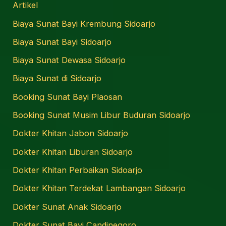
Artikel
Biaya Sunat Bayi Krembung Sidoarjo
Biaya Sunat Bayi Sidoarjo
Biaya Sunat Dewasa Sidoarjo
Biaya Sunat di Sidoarjo
Booking Sunat Bayi Plaosan
Booking Sunat Musim Libur Buduran Sidoarjo
Dokter Khitan Jabon Sidoarjo
Dokter Khitan Liburan Sidoarjo
Dokter Khitan Perbaikan Sidoarjo
Dokter Khitan Terdekat Lambangan Sidoarjo
Dokter Sunat Anak Sidoarjo
Dokter Sunat Bayi Candinegoro