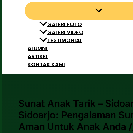
GALERI FOTO
GALERI VIDEO
TESTIMONIAL
ALUMNI
ARTIKEL
KONTAK KAMI
Sunat Anak Tarik – Sidoa
Sidoarjo: Pengalaman Su
Aman Untuk Anak Anda /