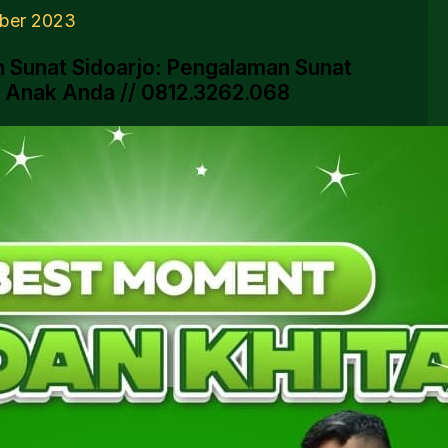
ber 2023
h Sunat Sidoarjo: Pengalaman Sunat
 Anak Anda //
0812.3262.068