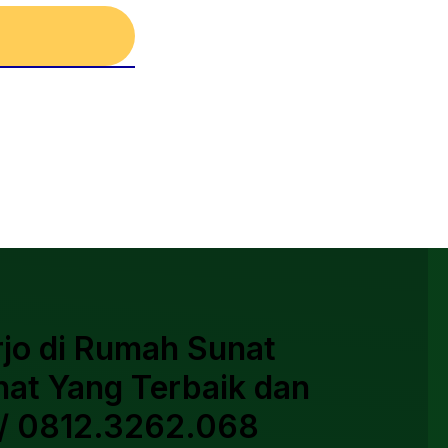
rjo di Rumah Sunat
nat Yang Terbaik dan
/ 0812.3262.068