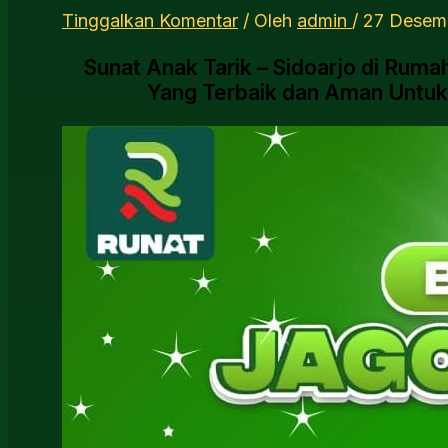
Tinggalkan Komentar
/ Oleh
admin
/
27 Desem
Sunat Anak Tarik – Sidoarjo di Ruma
Yang Terbaik dan Aman Untuk