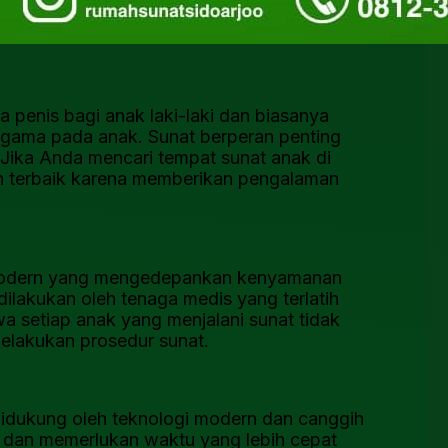
 penis bagi anak laki-laki dan biasanya
gama pada anak. Sunat berperan penting
 Jika Anda mencari tempat sunat anak di
an terbaik karena memberikan pengalaman
 modern yang mengedepankan kenyamanan
ilakukan oleh tenaga medis yang terlatih
setiap anak yang menjalani sunat tidak
melakukan prosedur sunat.
idukung oleh teknologi modern dan canggih
t dan memerlukan waktu yang lebih cepat