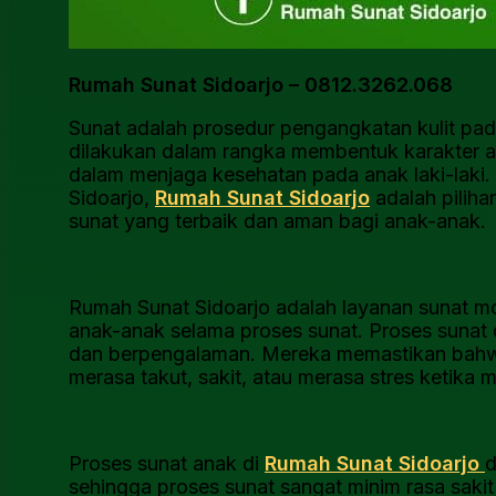
Rumah Sunat Sidoarjo – 0812.3262.068
Sunat adalah prosedur pengangkatan kulit pada
dilakukan dalam rangka membentuk karakter a
dalam menjaga kesehatan pada anak laki-laki.
Sidoarjo,
Rumah Sunat Sidoarjo
adalah pilih
sunat yang terbaik dan aman bagi anak-anak.
Rumah Sunat Sidoarjo adalah layanan sunat
anak-anak selama proses sunat. Proses sunat d
dan berpengalaman. Mereka memastikan bahwa 
merasa takut, sakit, atau merasa stres ketika 
Proses sunat anak di
Rumah Sunat Sidoarjo
d
sehingga proses sunat sangat minim rasa saki