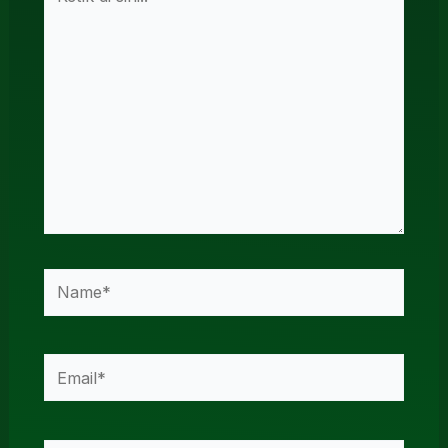
di
sini..
Name*
Email*