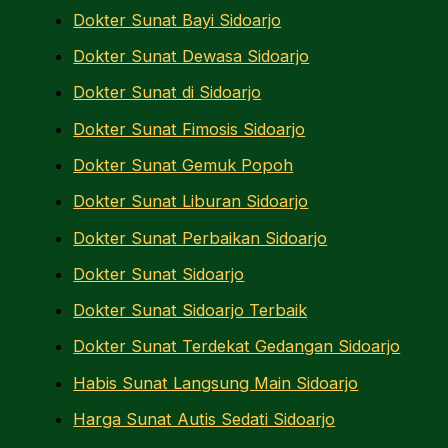
Dokter Sunat Bayi Sidoarjo
Dokter Sunat Dewasa Sidoarjo
Dokter Sunat di Sidoarjo
Dokter Sunat Fimosis Sidoarjo
Dokter Sunat Gemuk Popoh
Dokter Sunat Liburan Sidoarjo
Dokter Sunat Perbaikan Sidoarjo
Dokter Sunat Sidoarjo
Dokter Sunat Sidoarjo Terbaik
Dokter Sunat Terdekat Gedangan Sidoarjo
Habis Sunat Langsung Main Sidoarjo
Harga Sunat Autis Sedati Sidoarjo