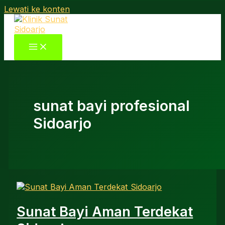
Lewati ke konten
sunat bayi profesional
Sidoarjo
Sunat Bayi Aman Terdekat