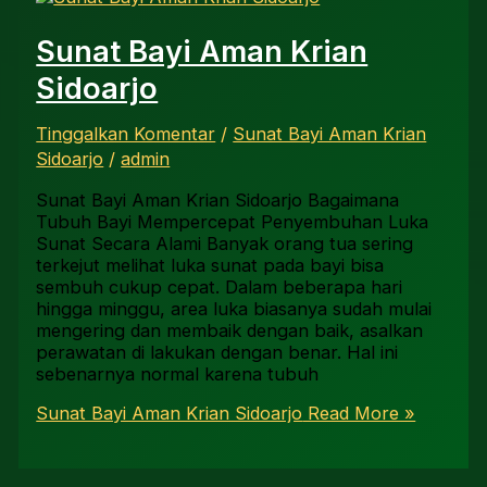
Sunat Bayi Aman Krian
Sidoarjo
Tinggalkan Komentar
/
Sunat Bayi Aman Krian
Sidoarjo
/
admin
Sunat Bayi Aman Krian Sidoarjo Bagaimana
Tubuh Bayi Mempercepat Penyembuhan Luka
Sunat Secara Alami Banyak orang tua sering
terkejut melihat luka sunat pada bayi bisa
sembuh cukup cepat. Dalam beberapa hari
hingga minggu, area luka biasanya sudah mulai
mengering dan membaik dengan baik, asalkan
perawatan di lakukan dengan benar. Hal ini
sebenarnya normal karena tubuh
Sunat Bayi Aman Krian Sidoarjo
Read More »