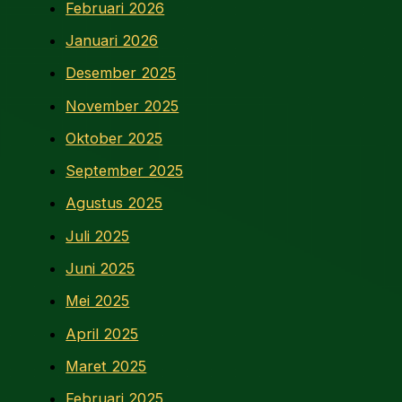
Februari 2026
Januari 2026
Desember 2025
November 2025
Oktober 2025
September 2025
Agustus 2025
Juli 2025
Juni 2025
Mei 2025
April 2025
Maret 2025
Februari 2025