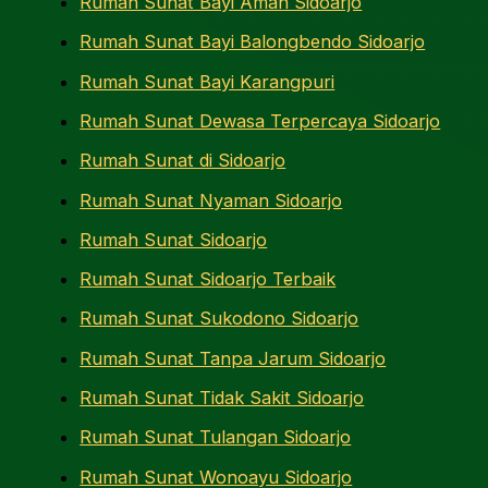
Rumah Sunat Bayi Aman Sidoarjo
Rumah Sunat Bayi Balongbendo Sidoarjo
Rumah Sunat Bayi Karangpuri
Rumah Sunat Dewasa Terpercaya Sidoarjo
Rumah Sunat di Sidoarjo
Rumah Sunat Nyaman Sidoarjo
Rumah Sunat Sidoarjo
Rumah Sunat Sidoarjo Terbaik
Rumah Sunat Sukodono Sidoarjo
Rumah Sunat Tanpa Jarum Sidoarjo
Rumah Sunat Tidak Sakit Sidoarjo
Rumah Sunat Tulangan Sidoarjo
Rumah Sunat Wonoayu Sidoarjo