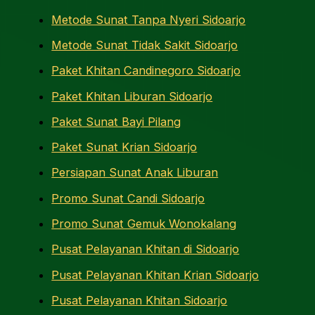
Metode Sunat Tanpa Nyeri Sidoarjo
Metode Sunat Tidak Sakit Sidoarjo
Paket Khitan Candinegoro Sidoarjo
Paket Khitan Liburan Sidoarjo
Paket Sunat Bayi Pilang
Paket Sunat Krian Sidoarjo
Persiapan Sunat Anak Liburan
Promo Sunat Candi Sidoarjo
Promo Sunat Gemuk Wonokalang
Pusat Pelayanan Khitan di Sidoarjo
Pusat Pelayanan Khitan Krian Sidoarjo
Pusat Pelayanan Khitan Sidoarjo