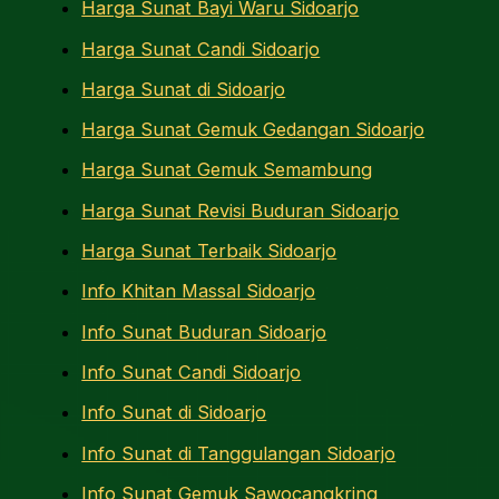
Harga Sunat Bayi Waru Sidoarjo
Harga Sunat Candi Sidoarjo
Harga Sunat di Sidoarjo
Harga Sunat Gemuk Gedangan Sidoarjo
Harga Sunat Gemuk Semambung
Harga Sunat Revisi Buduran Sidoarjo
Harga Sunat Terbaik Sidoarjo
Info Khitan Massal Sidoarjo
Info Sunat Buduran Sidoarjo
Info Sunat Candi Sidoarjo
Info Sunat di Sidoarjo
Info Sunat di Tanggulangan Sidoarjo
Info Sunat Gemuk Sawocangkring