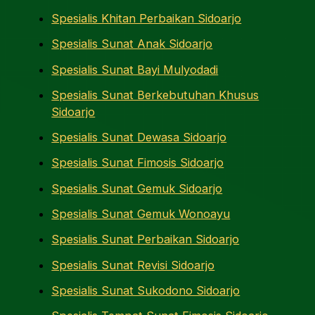
Spesialis Khitan Perbaikan Sidoarjo
Spesialis Sunat Anak Sidoarjo
Spesialis Sunat Bayi Mulyodadi
Spesialis Sunat Berkebutuhan Khusus
Sidoarjo
Spesialis Sunat Dewasa Sidoarjo
Spesialis Sunat Fimosis Sidoarjo
Spesialis Sunat Gemuk Sidoarjo
Spesialis Sunat Gemuk Wonoayu
Spesialis Sunat Perbaikan Sidoarjo
Spesialis Sunat Revisi Sidoarjo
Spesialis Sunat Sukodono Sidoarjo