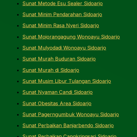
Sunat Metode Esu Sealer Sidoarjo
Sunat Minim Pendarahan Sidoarjo
Sunat Minim Rasa Nyeri Sidoarjo
Sunat Mojorangagung Wonoayu Sidoarjo
Sunat Mulyodadi Wonoayu Sidoarjo
Sunat Murah Buduran Sidoarjo
Sunat Murah di Sidoarjo
Sunat Musim Libur Tulangan Sidoarjo
Sunat Nyaman Candi Sidoarjo
Sunat Obesitas Area Sidoarjo
Sunat Pagerngumbuk Wonoayu Sidoarjo
Sunat Perbaikan Banjarbendo Sidoarjo
Sunat Perbaikan Cangkringsari Sidoarjo