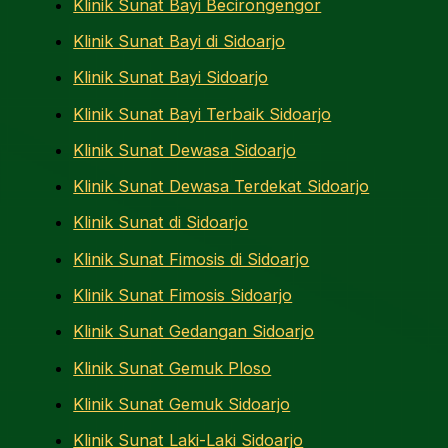
Klinik Sunat Bayi Becirongengor
Klinik Sunat Bayi di Sidoarjo
Klinik Sunat Bayi Sidoarjo
Klinik Sunat Bayi Terbaik Sidoarjo
Klinik Sunat Dewasa Sidoarjo
Klinik Sunat Dewasa Terdekat Sidoarjo
Klinik Sunat di Sidoarjo
Klinik Sunat Fimosis di Sidoarjo
Klinik Sunat Fimosis Sidoarjo
Klinik Sunat Gedangan Sidoarjo
Klinik Sunat Gemuk Ploso
Klinik Sunat Gemuk Sidoarjo
Klinik Sunat Laki-Laki Sidoarjo