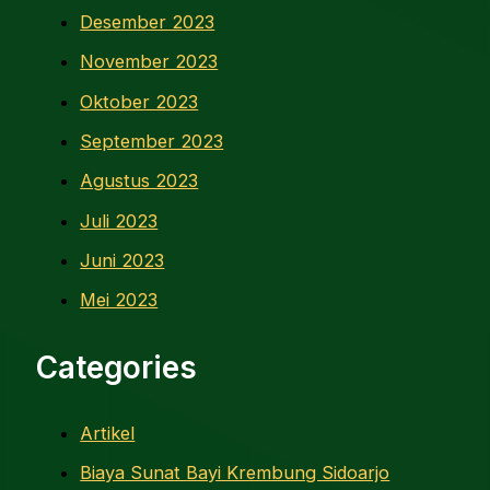
Desember 2023
November 2023
Oktober 2023
September 2023
Agustus 2023
Juli 2023
Juni 2023
Mei 2023
Categories
Artikel
Biaya Sunat Bayi Krembung Sidoarjo