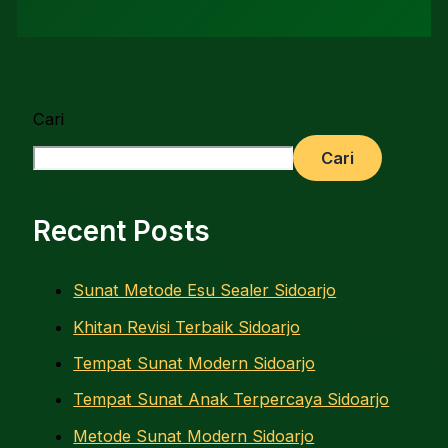
Cari
Cari
Recent Posts
Sunat Metode Esu Sealer Sidoarjo
Khitan Revisi Terbaik Sidoarjo
Tempat Sunat Modern Sidoarjo
Tempat Sunat Anak Terpercaya Sidoarjo
Metode Sunat Modern Sidoarjo