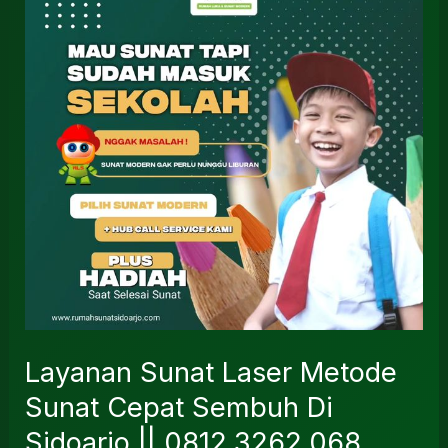
Laser
Metode
Sunat
Cepat
Sembuh
Di
Sidoarjo
||
0812.3262.068
Layanan Sunat Laser Metode
Sunat Cepat Sembuh Di
Sidoarjo || 0812.3262.068