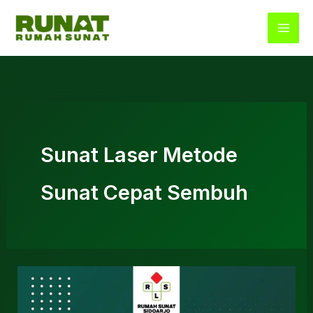
Lewati
ke
konten
Sunat Laser Metode
Sunat Cepat Sembuh
Layanan
Sunat