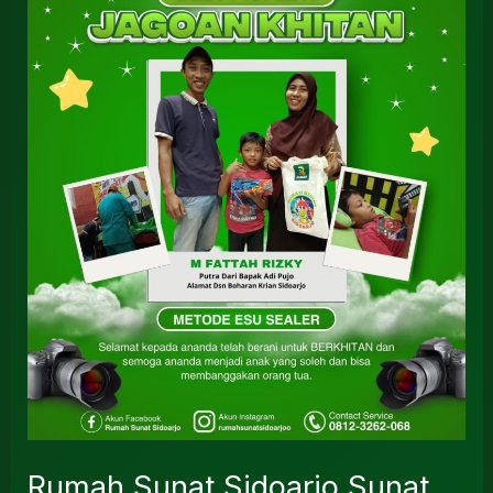
Sidoarjo
Sunat
Modern
dan
Profesional:
Rekomendasi
Layanan
Terbaik
di
Tarik
–
Sidoarjo
\\
0812.3262.068
Rumah Sunat Sidoarjo Sunat