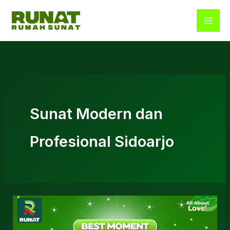
Lewati
ke
konten
Sunat Modern dan
Profesional Sidoarjo
Rumah
Sunat