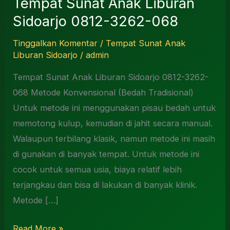
Tempat Sunat Anak Liburan
Anak
Sidoarjo 0812-3262-068
Liburan
Sidoarjo
Tinggalkan Komentar
/
Tempat Sunat Anak
0812-
Liburan Sidoarjo
/
admin
3262-
Tempat Sunat Anak Liburan Sidoarjo 0812-3262-
068
068 Metode Konvensional (Bedah Tradisional)
Untuk metode ini menggunakan pisau bedah untuk
memotong kulup, kemudian di jahit secara manual.
Walaupun terbilang klasik, namun metode ini masih
di gunakan di banyak tempat. Untuk metode ini
cocok untuk semua usia, biaya relatif lebih
terjangkau dan bisa di lakukan di banyak klinik.
Metode […]
Read More »