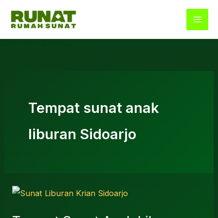
Lewati
ke
konten
Tempat sunat anak
liburan Sidoarjo
Tempat
Sunat