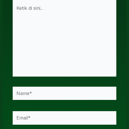
Ketik
di
sini..
Name*
Email*