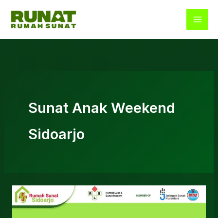
Lewati
ke
konten
Sunat Anak Weekend
Sidoarjo
Sunat
Anak