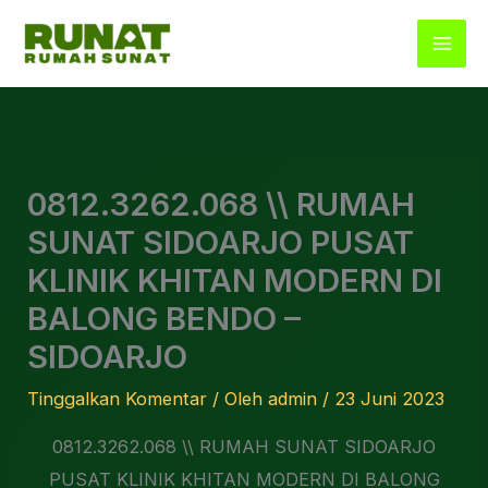
Lewati
ke
konten
0812.3262.068 \\ RUMAH
SUNAT SIDOARJO PUSAT
KLINIK KHITAN MODERN DI
BALONG BENDO –
SIDOARJO
Tinggalkan Komentar
/ Oleh
admin
/
23 Juni 2023
0812.3262.068 \\ RUMAH SUNAT SIDOARJO
PUSAT KLINIK KHITAN MODERN DI BALONG