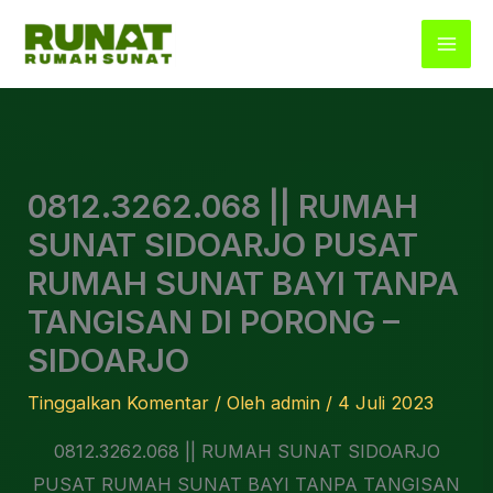
Lewati
ke
konten
0812.3262.068 || RUMAH
SUNAT SIDOARJO PUSAT
RUMAH SUNAT BAYI TANPA
TANGISAN DI PORONG –
SIDOARJO
Tinggalkan Komentar
/ Oleh
admin
/
4 Juli 2023
0812.3262.068 || RUMAH SUNAT SIDOARJO
PUSAT RUMAH SUNAT BAYI TANPA TANGISAN