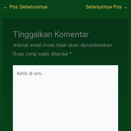
←
Pos Sebelumnya
Selanjutnya Pos
→
Tinggalkan Komentar
Alamat email Anda tidak akan dipublikasikan.
Ruas yang wajib ditandai
*
Ketik
di
sini..