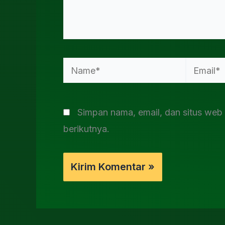
Name*
Email*
Simpan nama, email, dan situs web
berikutnya.