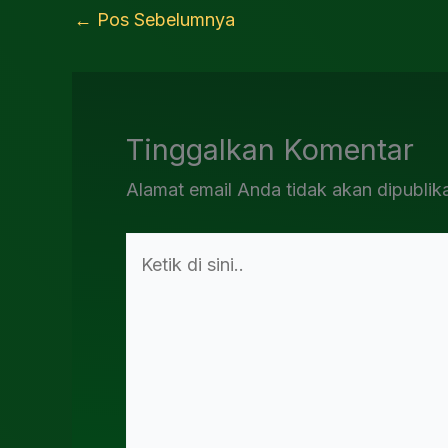
←
Pos Sebelumnya
Tinggalkan Komentar
Alamat email Anda tidak akan dipublik
Ketik
di
sini..