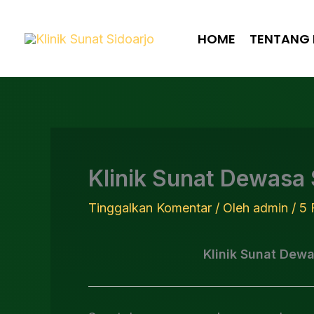
Lewati
ke
HOME
TENTANG 
konten
Klinik Sunat Dewasa
Tinggalkan Komentar
/ Oleh
admin
/
5 
Klinik Sunat Dew