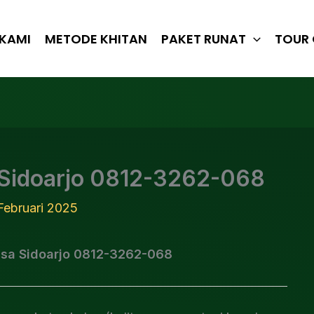
KAMI
METODE KHITAN
PAKET RUNAT
TOUR 
 Sidoarjo 0812-3262-068
Februari 2025
asa Sidoarjo 0812-3262-068