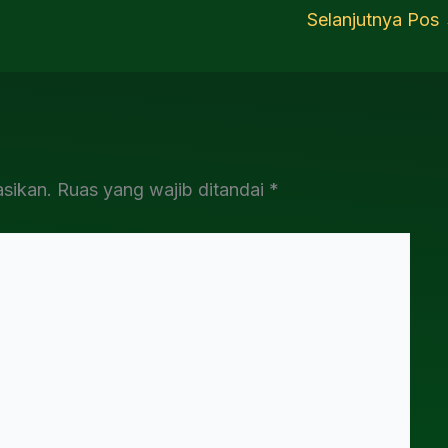
Selanjutnya Pos
asikan.
Ruas yang wajib ditandai
*