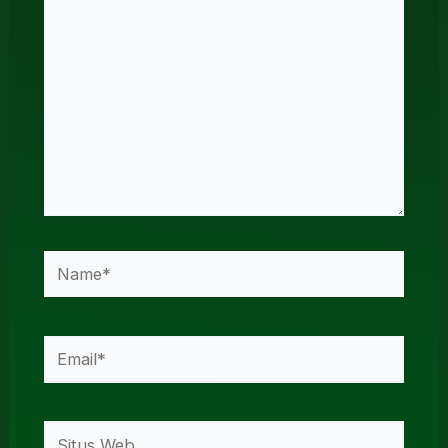
sini..
Name*
Email*
Situs