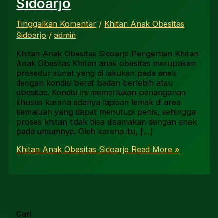
Sidoarjo
Tinggalkan Komentar
/
Khitan Anak Obesitas
Sidoarjo
/
admin
Khitan Anak Obesitas Sidoarjo Pengertian Khitan
Anak Obesitas Khitan anak obesitas merupakan
prosedur sunat yang di lakukan pada anak
dengan kondisi berat badan berlebih atau
obesitas. Kondisi ini memerlukan penanganan
khusus karena adanya lapisan lemak di area
kemaluan yang dapat menutupi penis, sehingga
proses khitan tidak bisa disamakan dengan anak
pada umumnya. Oleh karena itu, […]
Khitan Anak Obesitas Sidoarjo
Read More »
Cari