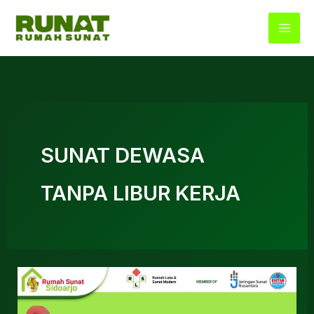
Lewati
ke
konten
SUNAT DEWASA
TANPA LIBUR KERJA
0812.3262.068
//