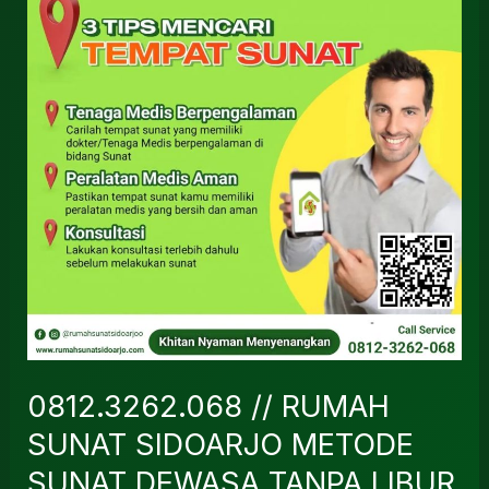
RUMAH
SUNAT
SIDOARJO
METODE
SUNAT
DEWASA
TANPA
LIBUR
KERJA
DI
WONOAYU
–
0812.3262.068 // RUMAH
SIDOARJO
SUNAT SIDOARJO METODE
SUNAT DEWASA TANPA LIBUR