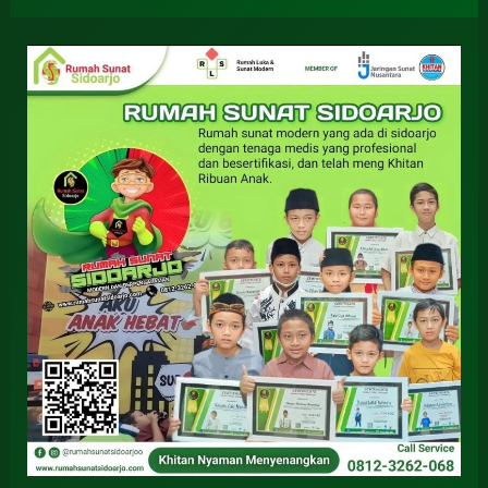
Revolusi
Layanan
Kesehatan:
Sunat
di
Rumah
Sunat
Sidoarjo
Solusi
Kenyamanan
Keluarga
di
Porong
–