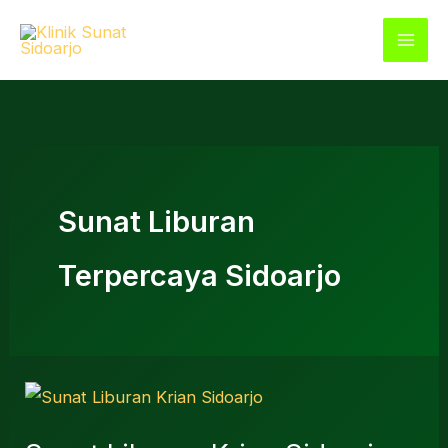
Lewati
ke
konten
Sunat Liburan
Terpercaya Sidoarjo
Sunat
Liburan