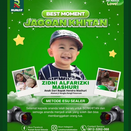
Sunat
Anak
Cepat
Sembuh
Taman
Sidoarjo