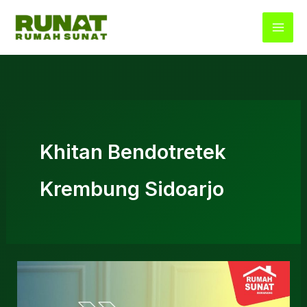
Lewati
ke
konten
Khitan Bendotretek
Krembung Sidoarjo
Rekomendasi
Sunat