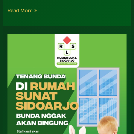
Read More »
Dokter
Sunat
Bayi
Sidoarjo
0812-
3262-
068