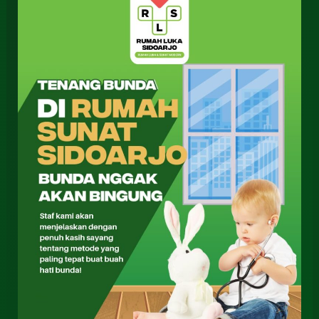
Sunat
Terdekat
Sidoarjo
082-
3262-
068