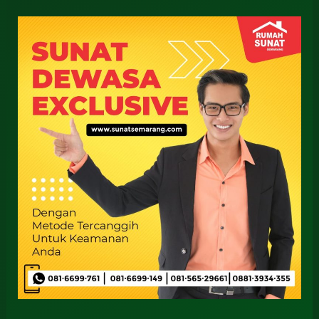
Sunat
Dewasa
Terbaik
Sidoarjo
0812-
3262-
068