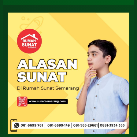
Biaya
Sunat
Dewasa
Sidoarjo
0812-
3262-
068