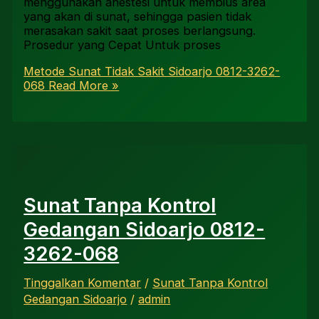
menggunakan anestesi untuk membius area
yang akan di sunat, sehingga pasien tidak
merasakan sakit saat proses berlangsung.
Prosedur yang Cepat Untuk proses
Metode Sunat Tidak Sakit Sidoarjo 0812-3262-
068
Read More »
Sunat Tanpa Kontrol
Gedangan Sidoarjo 0812-
3262-068
Tinggalkan Komentar
/
Sunat Tanpa Kontrol
Gedangan Sidoarjo
/
admin