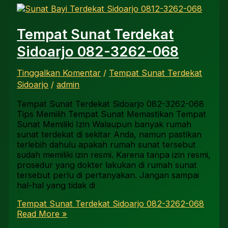
Tempat Sunat Terdekat
Sidoarjo 082-3262-068
Tinggalkan Komentar
/
Tempat Sunat Terdekat
Sidoarjo
/
admin
Tempat Sunat Terdekat Sidoarjo 082-3262-068
Tips Memilih Tempat Sunat Memastikan Tempat
Sunat Memiliki Izin Walaupun banyak rumah
sunat terdekat di sekitar Anda, namun pastikan
terlebih dahulu apakah rumah sunat tersebut
sudah memiliki izin resmi. Karena tanpa izin resmi,
prosedur yang dokter lakukan di rumah sunat
tersebut perlu di pertanyakan. Jangan sampai
hal-hal yang tidak di
Tempat Sunat Terdekat Sidoarjo 082-3262-068
Read More »