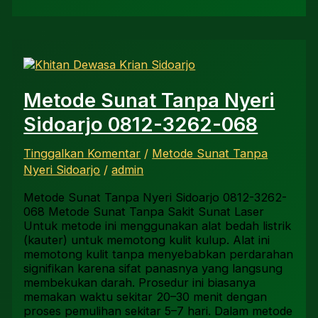
Metode Sunat Tanpa Nyeri
Sidoarjo 0812-3262-068
Tinggalkan Komentar
/
Metode Sunat Tanpa
Nyeri Sidoarjo
/
admin
Metode Sunat Tanpa Nyeri Sidoarjo 0812-3262-
068 Metode Sunat Tanpa Sakit Sunat Laser
Untuk metode ini menggunakan alat bedah listrik
(kauter) untuk memotong kulit kulup. Alat ini
memotong kulit tanpa menyebabkan perdarahan
signifikan karena sifat panasnya yang langsung
membekukan darah. Prosedur ini biasanya
memakan waktu sekitar 20–30 menit dengan
proses pemulihan sekitar 5–7 hari. Dalam metode