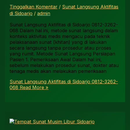
Tinggalkan Komentar
/
Sunat Langsung Aktifitas
di Sidoarjo
/
admin
Sunat Langsung Aktifitas di Sidoarjo 0812-3262-
068 Dalam hal ini, metode sunat langsung dalam
konteks aktivitas medis mengacu pada teknik
pelaksanaan sunat (khitan) yang di lakukan
secara langsung tanpa prosedur atau proses
yang rumit. Metode Sunat Langsung Persiapan
Pasien 1. Pemeriksaan Awal Dalam hal ini,
sebelum melakukan prosedur sunat, dokter atau
tenaga medis akan melakukan pemeriksaan
Sunat Langsung Aktifitas di Sidoarjo 0812-3262-
068
Read More »