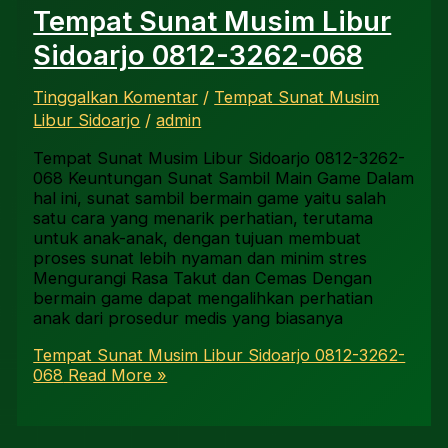
Tempat Sunat Musim Libur
Sidoarjo 0812-3262-068
Tinggalkan Komentar
/
Tempat Sunat Musim
Libur Sidoarjo
/
admin
Tempat Sunat Musim Libur Sidoarjo 0812-3262-
068 Keuntungan Sunat Sambil Main Game Dalam
hal ini, sunat sambil bermain game yaitu salah
satu cara yang menarik perhatian, terutama
untuk anak-anak, dengan tujuan membuat
proses sunat lebih nyaman dan minim stres
Mengurangi Rasa Takut dan Cemas Dengan
bermain game dapat mengalihkan perhatian
anak dari prosedur medis yang biasanya
Tempat Sunat Musim Libur Sidoarjo 0812-3262-
068
Read More »