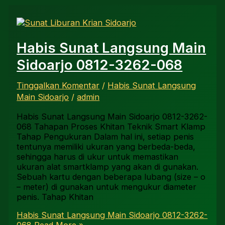
Habis Sunat Langsung Main
Sidoarjo 0812-3262-068
Tinggalkan Komentar
/
Habis Sunat Langsung
Main Sidoarjo
/
admin
Habis Sunat Langsung Main Sidoarjo 0812-3262-
068 Tahapan Proses Khitan Teknik Smart Klamp
Tahap Pengukuran Dalam hal ini, setiap penis
tentunya memiliki ukuran yang berbeda-beda,
sehingga harus di ukur untuk memastikan
ukuran alat smartklamp yang akan di gunakan.
Sebuah kartu dengan beberapa lubang (size – o
– meter) di gunakan untuk mengukur diameter
penis. Tahap Khitan
Habis Sunat Langsung Main Sidoarjo 0812-3262-