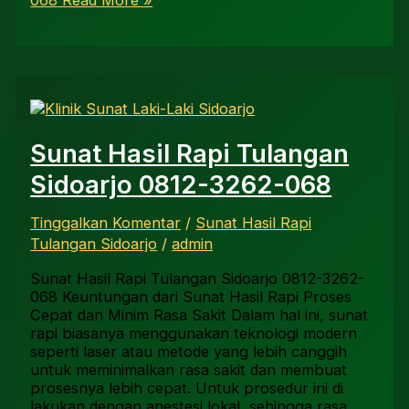
068
Read More »
Sunat Hasil Rapi Tulangan
Sidoarjo 0812-3262-068
Tinggalkan Komentar
/
Sunat Hasil Rapi
Tulangan Sidoarjo
/
admin
Sunat Hasil Rapi Tulangan Sidoarjo 0812-3262-
068 Keuntungan dari Sunat Hasil Rapi Proses
Cepat dan Minim Rasa Sakit Dalam hal ini, sunat
rapi biasanya menggunakan teknologi modern
seperti laser atau metode yang lebih canggih
untuk meminimalkan rasa sakit dan membuat
prosesnya lebih cepat. Untuk prosedur ini di
lakukan dengan anestesi lokal, sehingga rasa