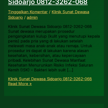
Sidoarjo 0812-3262-068
Tinggalkan Komentar
/
Klinik Sunat Dewasa
Sidoarjo
/
admin
Klinik Sunat Dewasa Sidoarjo 0812-3262-068
Sunat dewasa merupakan prosedur
pengangkatan kulup (kulit yang menutupi kepala
penis) pada pria yang di lakukan setelah
melewati masa anak-anak atau remaja. Untuk
prosedur ini dapat di lakukan karena alasan
kesehatan, kebersihan, atau kepercayaan
pribadi. Kelebihan Sunat Dewasa Manfaat
Kesehatan Menurunkan Risiko Infeksi Saluran
Kemih (ISK) – Bakteri lebih sulit […]
Klinik Sunat Dewasa Sidoarjo 0812-3262-068
Read More »