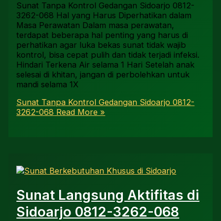
Sunat Tanpa Kontrol Gedangan Sidoarjo 0812-
3262-068 Hal yang Harus Diperhatikan dalam
Masa Perawatan Dalam masa perawatan,
terdapat beberapa hal penting yang harus di
perhatikan agar luka bekas sunat tidak wajib
kontrol, bisa cepat pulih dan tidak terjadi infeksi.
Hindari Terkena Air selama 1 Hari Setelah anak
selesai di khitan, jangan di perbolehkan untuk
mandi selama 1X
Sunat Tanpa Kontrol Gedangan Sidoarjo 0812-
3262-068
Read More »
Sunat Langsung Aktifitas di
Sidoarjo 0812-3262-068