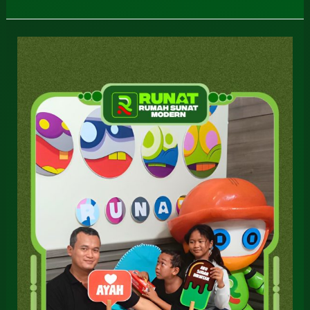
Biaya
Sunat
di
Sidoarjo