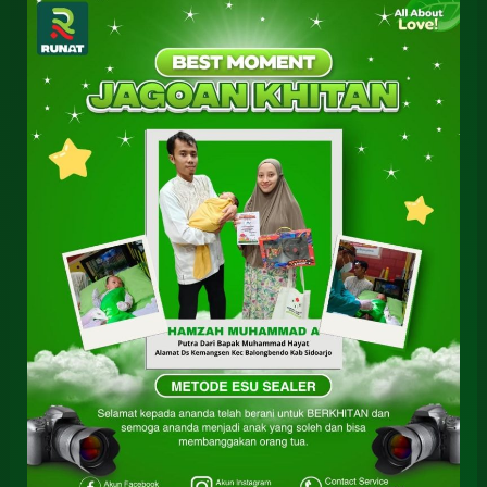
Rumah
Sunat
Bayi
Balongbendo
Sidoarjo