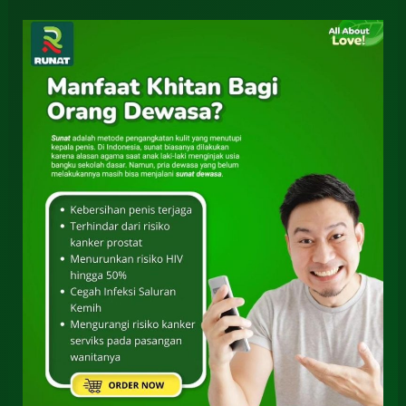
Khitan
Dewasa
Krian
Sidoarjo