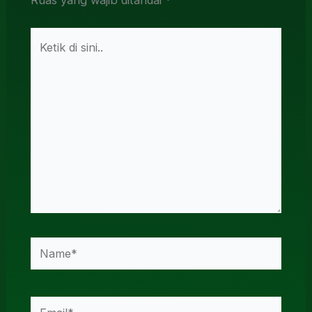
Ruas yang wajib ditandai
*
Ketik
di
sini..
Name*
Email*