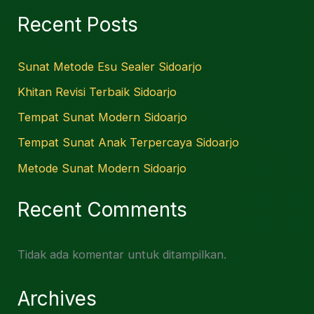
Recent Posts
Sunat Metode Esu Sealer Sidoarjo
Khitan Revisi Terbaik Sidoarjo
Tempat Sunat Modern Sidoarjo
Tempat Sunat Anak Terpercaya Sidoarjo
Metode Sunat Modern Sidoarjo
Recent Comments
Tidak ada komentar untuk ditampilkan.
Archives