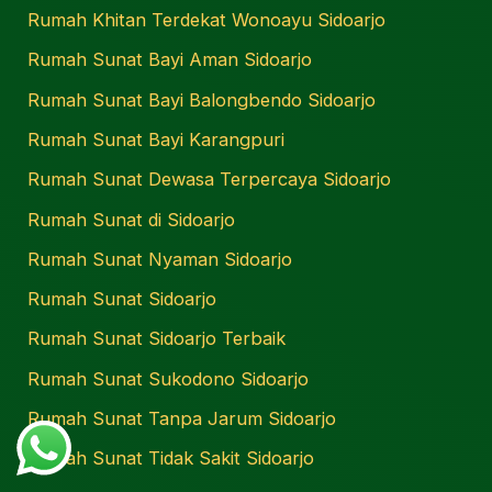
Rumah Khitan Terdekat Wonoayu Sidoarjo
Rumah Sunat Bayi Aman Sidoarjo
Rumah Sunat Bayi Balongbendo Sidoarjo
Rumah Sunat Bayi Karangpuri
Rumah Sunat Dewasa Terpercaya Sidoarjo
Rumah Sunat di Sidoarjo
Rumah Sunat Nyaman Sidoarjo
Rumah Sunat Sidoarjo
Rumah Sunat Sidoarjo Terbaik
Rumah Sunat Sukodono Sidoarjo
Rumah Sunat Tanpa Jarum Sidoarjo
Rumah Sunat Tidak Sakit Sidoarjo