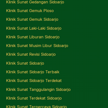
Klinik Sunat Gedangan Sidoarjo
Klinik Sunat Gemuk Ploso
Klinik Sunat Gemuk Sidoarjo
Klinik Sunat Laki-Laki Sidoarjo
Klinik Sunat Liburan Sidoarjo
Klinik Sunat Musim Libur Sidoarjo
Klinik Sunat Revisi Sidoarjo
Klinik Sunat Sidoarjo
Klinik Sunat Sidoarjo Terbaik
Klinik Sunat Sidoarjo Terdekat
Klinik Sunat Tanggulangin Sidoarjo
Klinik Sunat Terdekat Sidoarjo
Klinik Sunat Terpercaya Sidoarjo