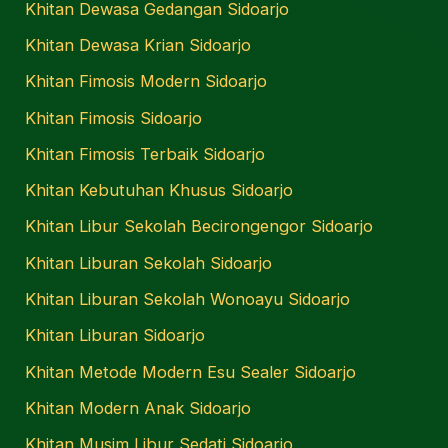
Khitan Dewasa Gedangan Sidoarjo
Khitan Dewasa Krian Sidoarjo
Khitan Fimosis Modern Sidoarjo
Khitan Fimosis Sidoarjo
Khitan Fimosis Terbaik Sidoarjo
Khitan Kebutuhan Khusus Sidoarjo
Khitan Libur Sekolah Becirongengor Sidoarjo
Khitan Liburan Sekolah Sidoarjo
Khitan Liburan Sekolah Wonoayu Sidoarjo
Khitan Liburan Sidoarjo
Khitan Metode Modern Esu Sealer Sidoarjo
Khitan Modern Anak Sidoarjo
Khitan Musim Libur Sedati Sidoarjo