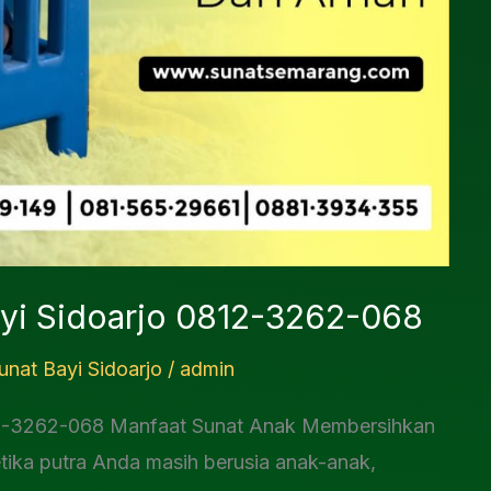
yi Sidoarjo 0812-3262-068
nat Bayi Sidoarjo
/
admin
12-3262-068 Manfaat Sunat Anak Membersihkan
tika putra Anda masih berusia anak-anak,