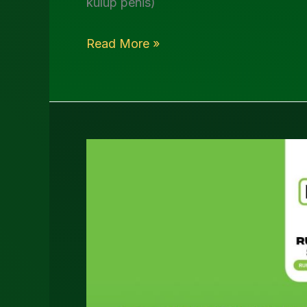
kulup penis)
Read More »
Dokter
Sunat
Bayi
Sidoarjo
0812-
3262-
068