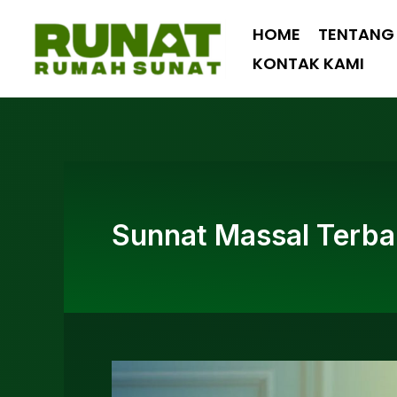
Lewati
HOME
TENTANG
ke
KONTAK KAMI
konten
Sunnat Massal Terbai
Rekomendasi