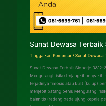
Sunat Dewasa Terbaik
Tinggalkan Komentar
/
Sunat Dewasa T
Sunat Dewasa Terbaik Sidoarjo 0812
Mengurangi risiko terjangkit penyakit
terjadinya fimosis atau kulit (kulup) p
menjepit batang penis Mengurangi risi
balanitis (radang pada ujung kepala p