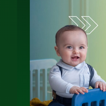
Sunat
Bayi
Sidoarjo
0812-
3262-
068