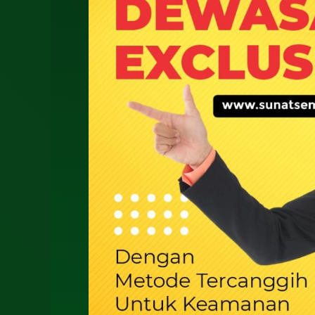
0812-
3262-
068